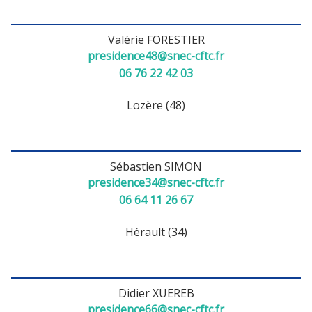
Valérie FORESTIER
presidence48@snec-cftc.fr
06 76 22 42 03
Lozère (48)
Sébastien SIMON
presidence34@snec-cftc.fr
06 64 11 26 67
Hérault (34)
Didier XUEREB
presidence66@snec-cftc.fr