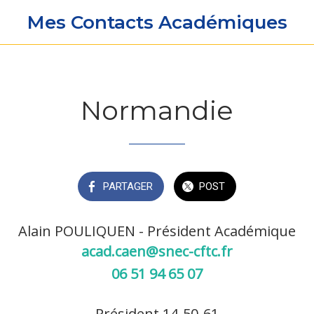
Mes Contacts Académiques
Normandie
PARTAGER
POST
Alain POULIQUEN - Président Académique
acad.caen@snec-cftc.fr
06 51 94 65 07
Président 14-50-61